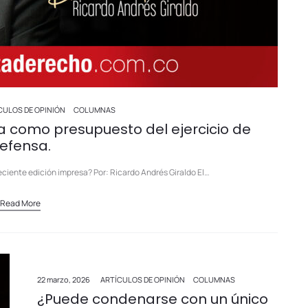
CULOS DE OPINIÓN
COLUMNAS
a como presupuesto del ejercicio de
efensa.
eciente edición impresa? Por: Ricardo Andrés Giraldo El…
Read More
22 marzo, 2026
ARTÍCULOS DE OPINIÓN
COLUMNAS
¿Puede condenarse con un único