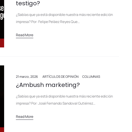
testigo?
¿Sabías que ya está disponible nuestra más reciente edición
impresa? Por: Felipe Peláez Reyes Que…
Read More
21 marzo, 2026
ARTÍCULOS DE OPINIÓN
COLUMNAS
¿Ambush marketing?
¿Sabías que ya está disponible nuestra más reciente edición
impresa? Por: José Fernando Sandoval Gutiérrez…
Read More