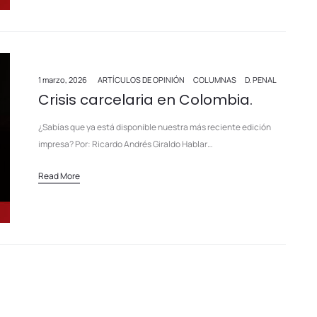
1 marzo, 2026
ARTÍCULOS DE OPINIÓN
COLUMNAS
D. PENAL
Crisis carcelaria en Colombia.
¿Sabías que ya está disponible nuestra más reciente edición
impresa? Por: Ricardo Andrés Giraldo Hablar…
Read More