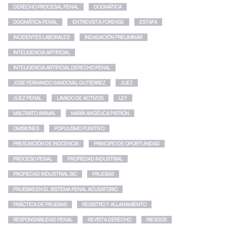
DERECHO PROCESAL PENAL
DOGMÁTICA
DOGMÁTICA PENAL
ENTREVISTA FORENSE
ESTAFA
INCIDENTES LABORALES
INDAGACIÓN PRELIMINAR
INTELIGENCIA ARTIFICIAL
INTELIGENCIA ARTIFICIAL DERECHO PENAL
JOSÉ FERNANDO SANDOVAL GUTIÉRREZ
JUEZ
JUEZ PENAL
LAVADO DE ACTIVOS
LEY
MALTRATO ANIMAL
MARÍA ANGÉLICA PATRÓN
OMISIONES
POPULISMO PUNITIVO
PRESUNCIÓN DE INOCENCIA
PRINCIPIO DE OPORTUNIDAD
PROCESO PENAL
PROPIEDAD INDUSTRIAL
PROPIEDAD INDUSTRIAL SIC
PRUEBAS
PRUEBAS EN EL SISTEMA PENAL ACUSATORIO
PRÁCTICA DE PRUEBAS
REGISTRO Y ALLANAMIENTO
RESPONSABILIDAD PENAL
REVISTA DERECHO
RIESGOS