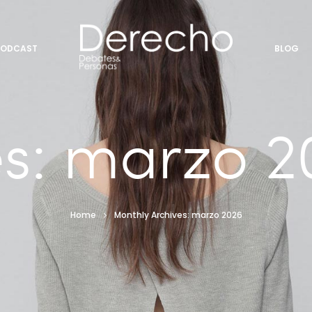
PODCAST
BLOG
s:
marzo 2
Home
Monthly Archives: marzo 2026