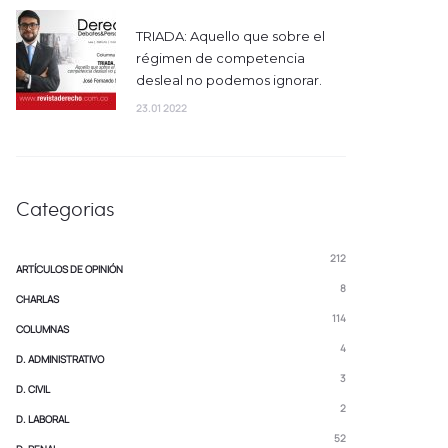
TRIADA: Aquello que sobre el
régimen de competencia
desleal no podemos ignorar.
23.01 2022
Categorias
212
ARTÍCULOS DE OPINIÓN
8
CHARLAS
114
COLUMNAS
4
D. ADMINISTRATIVO
3
D. CIVIL
2
D. LABORAL
52