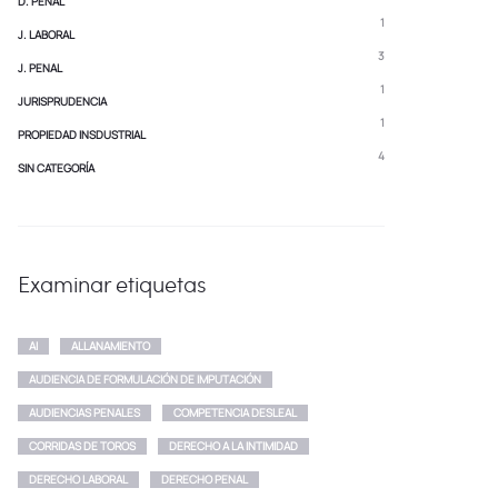
D. PENAL
1
J. LABORAL
3
J. PENAL
1
JURISPRUDENCIA
1
PROPIEDAD INSDUSTRIAL
4
SIN CATEGORÍA
Examinar etiquetas
AI
ALLANAMIENTO
AUDIENCIA DE FORMULACIÓN DE IMPUTACIÓN
AUDIENCIAS PENALES
COMPETENCIA DESLEAL
CORRIDAS DE TOROS
DERECHO A LA INTIMIDAD
DERECHO LABORAL
DERECHO PENAL