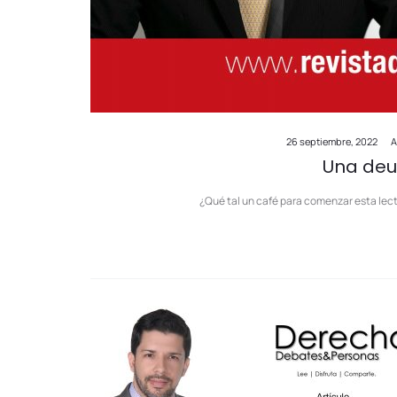
26 septiembre, 2022
A
Una deu
¿Qué tal un café para comenzar esta lec