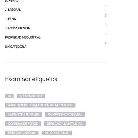
D. PENAL
1
J. LABORAL
3
J. PENAL
1
JURISPRUDENCIA
1
PROPIEDAD INSDUSTRIAL
4
SIN CATEGORÍA
Examinar etiquetas
AI
ALLANAMIENTO
AUDIENCIA DE FORMULACIÓN DE IMPUTACIÓN
AUDIENCIAS PENALES
COMPETENCIA DESLEAL
CORRIDAS DE TOROS
DERECHO A LA INTIMIDAD
DERECHO LABORAL
DERECHO PENAL