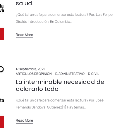
salud.
¿Qué tal un café para comenzar esta lectura? Por: Luis Felipe
Giraldo Introducción. En Colombia…
Read More
17 septiembre, 2022
ARTÍCULOS DE OPINIÓN
D. ADMINISTRATIVO
D. CIVIL
La interminable necesidad de
aclararlo todo.
¿Qué tal un café para comenzar esta lectura? Por: José
Fernando Sandoval Gutiérrez[1] Hay temas…
Read More