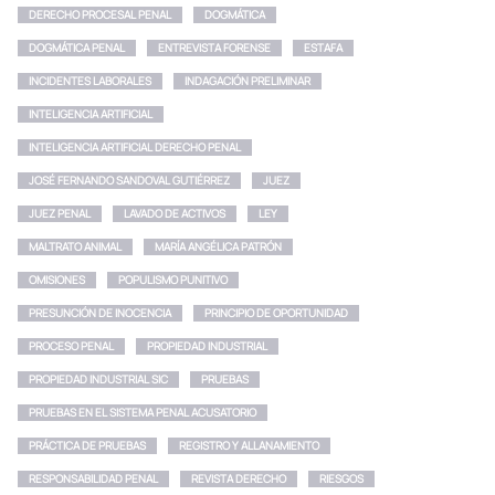
DERECHO PROCESAL PENAL
DOGMÁTICA
DOGMÁTICA PENAL
ENTREVISTA FORENSE
ESTAFA
INCIDENTES LABORALES
INDAGACIÓN PRELIMINAR
INTELIGENCIA ARTIFICIAL
INTELIGENCIA ARTIFICIAL DERECHO PENAL
JOSÉ FERNANDO SANDOVAL GUTIÉRREZ
JUEZ
JUEZ PENAL
LAVADO DE ACTIVOS
LEY
MALTRATO ANIMAL
MARÍA ANGÉLICA PATRÓN
OMISIONES
POPULISMO PUNITIVO
PRESUNCIÓN DE INOCENCIA
PRINCIPIO DE OPORTUNIDAD
PROCESO PENAL
PROPIEDAD INDUSTRIAL
PROPIEDAD INDUSTRIAL SIC
PRUEBAS
PRUEBAS EN EL SISTEMA PENAL ACUSATORIO
PRÁCTICA DE PRUEBAS
REGISTRO Y ALLANAMIENTO
RESPONSABILIDAD PENAL
REVISTA DERECHO
RIESGOS