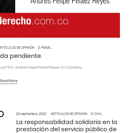
RTÍCULOS DE OPINIÓN
D. PENAL
da pendiente.
tura? Por: Andrés Felipe Peláez Reyes. En Colombia…
Read More
22 septiembre, 2022
ARTÍCULOS DE OPINIÓN
D. CIVIL
La responsabilidad solidaria en la
prestación del servicio público de