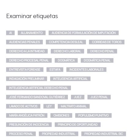
Examinar etiquetas
AI
ALLANAMIENTO
AUDIENCIA DE FORMULACIÓN DE IMPUTACIÓN
AUDIENCIAS PENALES
COMPETENCIA DESLEAL
CORRIDAS DE TOROS
DERECHO A LA INTIMIDAD
DERECHO LABORAL
DERECHO PENAL
DERECHO PROCESAL PENAL
DOGMÁTICA
DOGMÁTICA PENAL
ENTREVISTA FORENSE
ESTAFA
INCIDENTES LABORALES
INDAGACIÓN PRELIMINAR
INTELIGENCIA ARTIFICIAL
INTELIGENCIA ARTIFICIAL DERECHO PENAL
JOSÉ FERNANDO SANDOVAL GUTIÉRREZ
JUEZ
JUEZ PENAL
LAVADO DE ACTIVOS
LEY
MALTRATO ANIMAL
MARÍA ANGÉLICA PATRÓN
OMISIONES
POPULISMO PUNITIVO
PRESUNCIÓN DE INOCENCIA
PRINCIPIO DE OPORTUNIDAD
PROCESO PENAL
PROPIEDAD INDUSTRIAL
PROPIEDAD INDUSTRIAL SIC