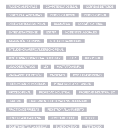
AUDIENCIAS PENALES
COMPETENCIA DESLEAL
CORRIDAS DE TOROS
DERECHO A LA INTIMIDAD
DERECHO LABORAL
DERECHO PENAL
DERECHO PROCESAL PENAL
DOGMÁTICA
DOGMÁTICA PENAL
ENTREVISTA FORENSE
ESTAFA
INCIDENTES LABORALES
INDAGACIÓN PRELIMINAR
INTELIGENCIA ARTIFICIAL
INTELIGENCIA ARTIFICIAL DERECHO PENAL
JOSÉ FERNANDO SANDOVAL GUTIÉRREZ
JUEZ
JUEZ PENAL
LAVADO DE ACTIVOS
LEY
MALTRATO ANIMAL
MARÍA ANGÉLICA PATRÓN
OMISIONES
POPULISMO PUNITIVO
PRESUNCIÓN DE INOCENCIA
PRINCIPIO DE OPORTUNIDAD
PROCESO PENAL
PROPIEDAD INDUSTRIAL
PROPIEDAD INDUSTRIAL SIC
PRUEBAS
PRUEBAS EN EL SISTEMA PENAL ACUSATORIO
PRÁCTICA DE PRUEBAS
REGISTRO Y ALLANAMIENTO
RESPONSABILIDAD PENAL
REVISTA DERECHO
RIESGOS
SOMETIMIENTO A LA JUSTICIA
SUJETO ACTIVO
TESTIMONIO