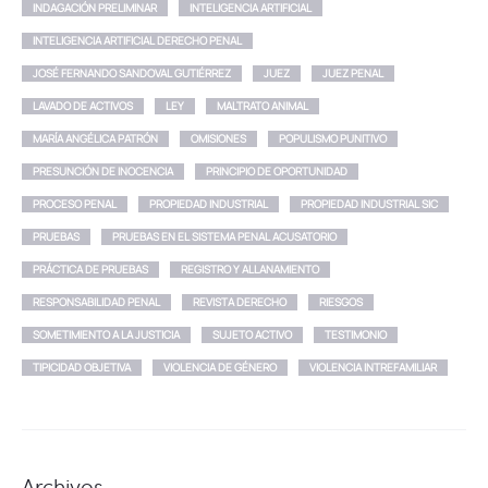
INDAGACIÓN PRELIMINAR
INTELIGENCIA ARTIFICIAL
INTELIGENCIA ARTIFICIAL DERECHO PENAL
JOSÉ FERNANDO SANDOVAL GUTIÉRREZ
JUEZ
JUEZ PENAL
LAVADO DE ACTIVOS
LEY
MALTRATO ANIMAL
MARÍA ANGÉLICA PATRÓN
OMISIONES
POPULISMO PUNITIVO
PRESUNCIÓN DE INOCENCIA
PRINCIPIO DE OPORTUNIDAD
PROCESO PENAL
PROPIEDAD INDUSTRIAL
PROPIEDAD INDUSTRIAL SIC
PRUEBAS
PRUEBAS EN EL SISTEMA PENAL ACUSATORIO
PRÁCTICA DE PRUEBAS
REGISTRO Y ALLANAMIENTO
RESPONSABILIDAD PENAL
REVISTA DERECHO
RIESGOS
SOMETIMIENTO A LA JUSTICIA
SUJETO ACTIVO
TESTIMONIO
TIPICIDAD OBJETIVA
VIOLENCIA DE GÉNERO
VIOLENCIA INTREFAMILIAR
Archivos