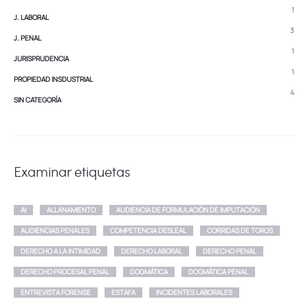
1
J. LABORAL
3
J. PENAL
1
JURISPRUDENCIA
1
PROPIEDAD INSDUSTRIAL
4
SIN CATEGORÍA
Examinar etiquetas
AI
ALLANAMIENTO
AUDIENCIA DE FORMULACIÓN DE IMPUTACIÓN
AUDIENCIAS PENALES
COMPETENCIA DESLEAL
CORRIDAS DE TOROS
DERECHO A LA INTIMIDAD
DERECHO LABORAL
DERECHO PENAL
DERECHO PROCESAL PENAL
DOGMÁTICA
DOGMÁTICA PENAL
ENTREVISTA FORENSE
ESTAFA
INCIDENTES LABORALES