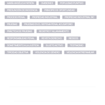
MARÍA ANGÉLICA PATRÓN
OMISIONES
POPULISMO PUNITIVO
PRESUNCIÓN DE INOCENCIA
PRINCIPIO DE OPORTUNIDAD
PROCESO PENAL
PROPIEDAD INDUSTRIAL
PROPIEDAD INDUSTRIAL SIC
PRUEBAS
PRUEBAS EN EL SISTEMA PENAL ACUSATORIO
PRÁCTICA DE PRUEBAS
REGISTRO Y ALLANAMIENTO
RESPONSABILIDAD PENAL
REVISTA DERECHO
RIESGOS
SOMETIMIENTO A LA JUSTICIA
SUJETO ACTIVO
TESTIMONIO
TIPICIDAD OBJETIVA
VIOLENCIA DE GÉNERO
VIOLENCIA INTREFAMILIAR