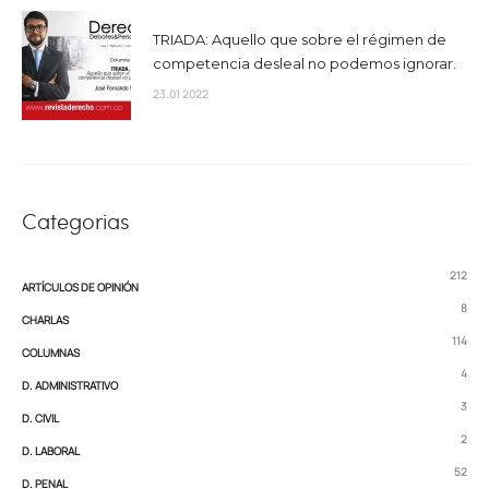
TRIADA: Aquello que sobre el régimen de
competencia desleal no podemos ignorar.
23.01 2022
Categorias
212
ARTÍCULOS DE OPINIÓN
8
CHARLAS
114
COLUMNAS
4
D. ADMINISTRATIVO
3
D. CIVIL
2
D. LABORAL
52
D. PENAL