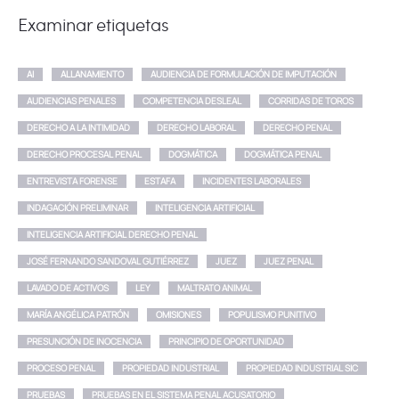
Examinar etiquetas
AI
ALLANAMIENTO
AUDIENCIA DE FORMULACIÓN DE IMPUTACIÓN
AUDIENCIAS PENALES
COMPETENCIA DESLEAL
CORRIDAS DE TOROS
DERECHO A LA INTIMIDAD
DERECHO LABORAL
DERECHO PENAL
DERECHO PROCESAL PENAL
DOGMÁTICA
DOGMÁTICA PENAL
ENTREVISTA FORENSE
ESTAFA
INCIDENTES LABORALES
INDAGACIÓN PRELIMINAR
INTELIGENCIA ARTIFICIAL
INTELIGENCIA ARTIFICIAL DERECHO PENAL
JOSÉ FERNANDO SANDOVAL GUTIÉRREZ
JUEZ
JUEZ PENAL
LAVADO DE ACTIVOS
LEY
MALTRATO ANIMAL
MARÍA ANGÉLICA PATRÓN
OMISIONES
POPULISMO PUNITIVO
PRESUNCIÓN DE INOCENCIA
PRINCIPIO DE OPORTUNIDAD
PROCESO PENAL
PROPIEDAD INDUSTRIAL
PROPIEDAD INDUSTRIAL SIC
PRUEBAS
PRUEBAS EN EL SISTEMA PENAL ACUSATORIO