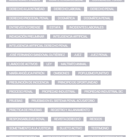
DERECHO A LA INTIMIDAD
DERECHO LABORAL
DERECHO PENAL
DERECHO PROCESAL PENAL
DOGMÁTICA
DOGMÁTICA PENAL
ENTREVISTA FORENSE
ESTAFA
INCIDENTES LABORALES
INDAGACIÓN PRELIMINAR
INTELIGENCIA ARTIFICIAL
INTELIGENCIA ARTIFICIAL DERECHO PENAL
JOSÉ FERNANDO SANDOVAL GUTIÉRREZ
JUEZ
JUEZ PENAL
LAVADO DE ACTIVOS
LEY
MALTRATO ANIMAL
MARÍA ANGÉLICA PATRÓN
OMISIONES
POPULISMO PUNITIVO
PRESUNCIÓN DE INOCENCIA
PRINCIPIO DE OPORTUNIDAD
PROCESO PENAL
PROPIEDAD INDUSTRIAL
PROPIEDAD INDUSTRIAL SIC
PRUEBAS
PRUEBAS EN EL SISTEMA PENAL ACUSATORIO
PRÁCTICA DE PRUEBAS
REGISTRO Y ALLANAMIENTO
RESPONSABILIDAD PENAL
REVISTA DERECHO
RIESGOS
SOMETIMIENTO A LA JUSTICIA
SUJETO ACTIVO
TESTIMONIO