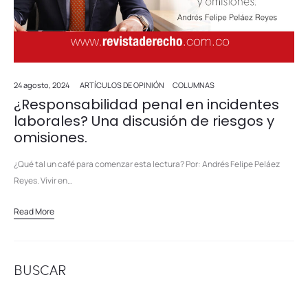
24 agosto, 2024
ARTÍCULOS DE OPINIÓN
COLUMNAS
¿Responsabilidad penal en incidentes
laborales? Una discusión de riesgos y
omisiones.
¿Qué tal un café para comenzar esta lectura? Por: Andrés Felipe Peláez
Reyes. Vivir en…
Read More
BUSCAR