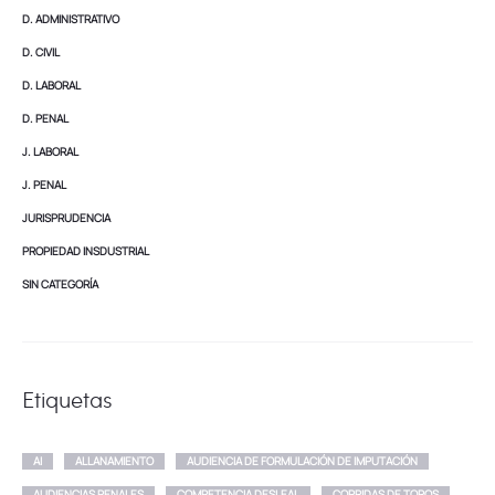
D. ADMINISTRATIVO
D. CIVIL
D. LABORAL
D. PENAL
J. LABORAL
J. PENAL
JURISPRUDENCIA
PROPIEDAD INSDUSTRIAL
SIN CATEGORÍA
Etiquetas
AI
ALLANAMIENTO
AUDIENCIA DE FORMULACIÓN DE IMPUTACIÓN
AUDIENCIAS PENALES
COMPETENCIA DESLEAL
CORRIDAS DE TOROS