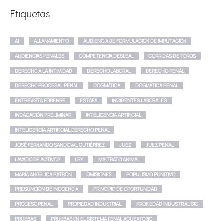
Etiquetas
AI
ALLANAMIENTO
AUDIENCIA DE FORMULACIÓN DE IMPUTACIÓN
AUDIENCIAS PENALES
COMPETENCIA DESLEAL
CORRIDAS DE TOROS
DERECHO A LA INTIMIDAD
DERECHO LABORAL
DERECHO PENAL
DERECHO PROCESAL PENAL
DOGMÁTICA
DOGMÁTICA PENAL
ENTREVISTA FORENSE
ESTAFA
INCIDENTES LABORALES
INDAGACIÓN PRELIMINAR
INTELIGENCIA ARTIFICIAL
INTELIGENCIA ARTIFICIAL DERECHO PENAL
JOSÉ FERNANDO SANDOVAL GUTIÉRREZ
JUEZ
JUEZ PENAL
LAVADO DE ACTIVOS
LEY
MALTRATO ANIMAL
MARÍA ANGÉLICA PATRÓN
OMISIONES
POPULISMO PUNITIVO
PRESUNCIÓN DE INOCENCIA
PRINCIPIO DE OPORTUNIDAD
PROCESO PENAL
PROPIEDAD INDUSTRIAL
PROPIEDAD INDUSTRIAL SIC
PRUEBAS
PRUEBAS EN EL SISTEMA PENAL ACUSATORIO