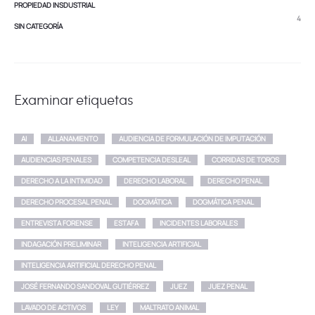
PROPIEDAD INSDUSTRIAL
4
SIN CATEGORÍA
Examinar etiquetas
AI
ALLANAMIENTO
AUDIENCIA DE FORMULACIÓN DE IMPUTACIÓN
AUDIENCIAS PENALES
COMPETENCIA DESLEAL
CORRIDAS DE TOROS
DERECHO A LA INTIMIDAD
DERECHO LABORAL
DERECHO PENAL
DERECHO PROCESAL PENAL
DOGMÁTICA
DOGMÁTICA PENAL
ENTREVISTA FORENSE
ESTAFA
INCIDENTES LABORALES
INDAGACIÓN PRELIMINAR
INTELIGENCIA ARTIFICIAL
INTELIGENCIA ARTIFICIAL DERECHO PENAL
JOSÉ FERNANDO SANDOVAL GUTIÉRREZ
JUEZ
JUEZ PENAL
LAVADO DE ACTIVOS
LEY
MALTRATO ANIMAL