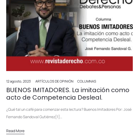
12 agosto, 2023
ARTÍCULOS DE OPINIÓN
COLUMNAS
BUENOS IMITADORES. La imitación como
acto de Competencia Desleal.
¿Qué tal un café para comenzar esta lectura? Buenos Imitadores Por: José
Fernando Sandoval Gutiérrez[1]…
Read More