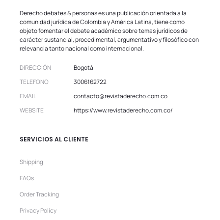
Derecho debates & personas es una publicación orientada a la
comunidad jurídica de Colombia y América Latina, tiene como
objeto fomentar el debate académico sobre temas jurídicos de
carácter sustancial, procedimental, argumentativo y filosófico con
relevancia tanto nacional como internacional.
DIRECCIÓN
Bogotá
TELEFONO
3006162722
EMAIL
contacto@revistaderecho.com.co
WEBSITE
https://www.revistaderecho.com.co/
SERVICIOS AL CLIENTE
Shipping
FAQs
Order Tracking
Privacy Policy