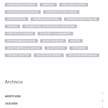
MARÍA ANGÉLICA PATRÓN
OMISIONES
POPULISMO PUNITIVO
PRESUNCIÓN DE INOCENCIA
PRINCIPIO DE OPORTUNIDAD
PROCESO PENAL
PROPIEDAD INDUSTRIAL
PROPIEDAD INDUSTRIAL SIC
PRUEBAS
PRUEBAS EN EL SISTEMA PENAL ACUSATORIO
PRÁCTICA DE PRUEBAS
REGISTRO Y ALLANAMIENTO
RESPONSABILIDAD PENAL
REVISTA DERECHO
RIESGOS
SOMETIMIENTO A LA JUSTICIA
SUJETO ACTIVO
TESTIMONIO
TIPICIDAD OBJETIVA
VIOLENCIA DE GÉNERO
VIOLENCIA INTREFAMILIAR
Archivos
1
AGOSTO 2026
3
JULIO 2026