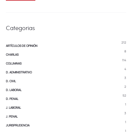
Categorias
212
ARTÍCULOS DE OPINIÓN
8
CHARLAS
114
COLUMNAS
4
D. ADMINISTRATIVO
3
D. CIVIL
2
D. LABORAL
52
D. PENAL
1
J. LABORAL
3
J. PENAL
1
JURISPRUDENCIA
1