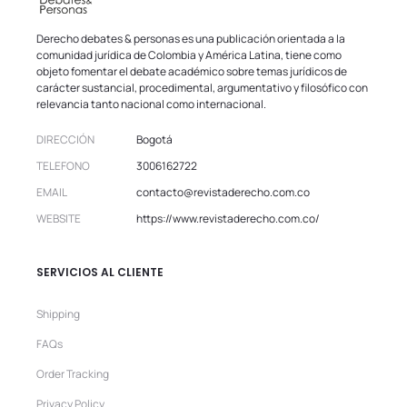
Derecho debates & personas es una publicación orientada a la
comunidad jurídica de Colombia y América Latina, tiene como
objeto fomentar el debate académico sobre temas jurídicos de
carácter sustancial, procedimental, argumentativo y filosófico con
relevancia tanto nacional como internacional.
DIRECCIÓN
Bogotá
TELEFONO
3006162722
EMAIL
contacto@revistaderecho.com.co
WEBSITE
https://www.revistaderecho.com.co/
SERVICIOS AL CLIENTE
Shipping
FAQs
Order Tracking
Privacy Policy