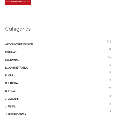
Categorias
212
ARTÍCULOS DE OPINIÓN
8
CHARLAS
114
COLUMNAS
4
D. ADMINISTRATIVO
3
D. CIVIL
2
D. LABORAL
52
D. PENAL
1
J. LABORAL
3
J. PENAL
1
JURISPRUDENCIA