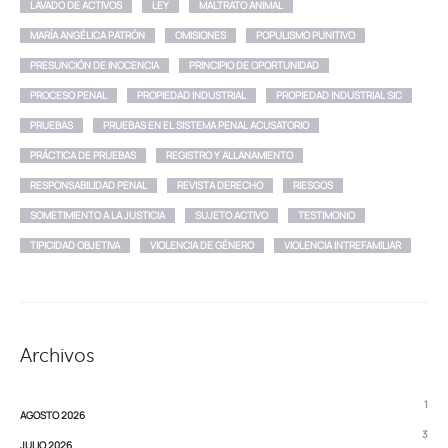
LAVADO DE ACTIVOS
LEY
MALTRATO ANIMAL
MARÍA ANGÉLICA PATRÓN
OMISIONES
POPULISMO PUNITIVO
PRESUNCIÓN DE INOCENCIA
PRINCIPIO DE OPORTUNIDAD
PROCESO PENAL
PROPIEDAD INDUSTRIAL
PROPIEDAD INDUSTRIAL SIC
PRUEBAS
PRUEBAS EN EL SISTEMA PENAL ACUSATORIO
PRÁCTICA DE PRUEBAS
REGISTRO Y ALLANAMIENTO
RESPONSABILIDAD PENAL
REVISTA DERECHO
RIESGOS
SOMETIMIENTO A LA JUSTICIA
SUJETO ACTIVO
TESTIMONIO
TIPICIDAD OBJETIVA
VIOLENCIA DE GÉNERO
VIOLENCIA INTREFAMILIAR
Archivos
1
AGOSTO 2026
3
JULIO 2026