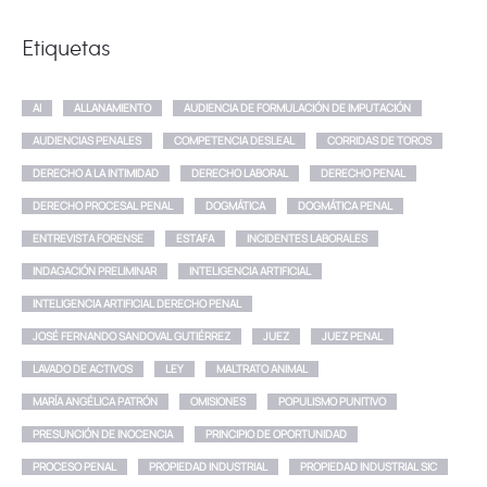
Etiquetas
AI
ALLANAMIENTO
AUDIENCIA DE FORMULACIÓN DE IMPUTACIÓN
AUDIENCIAS PENALES
COMPETENCIA DESLEAL
CORRIDAS DE TOROS
DERECHO A LA INTIMIDAD
DERECHO LABORAL
DERECHO PENAL
DERECHO PROCESAL PENAL
DOGMÁTICA
DOGMÁTICA PENAL
ENTREVISTA FORENSE
ESTAFA
INCIDENTES LABORALES
INDAGACIÓN PRELIMINAR
INTELIGENCIA ARTIFICIAL
INTELIGENCIA ARTIFICIAL DERECHO PENAL
JOSÉ FERNANDO SANDOVAL GUTIÉRREZ
JUEZ
JUEZ PENAL
LAVADO DE ACTIVOS
LEY
MALTRATO ANIMAL
MARÍA ANGÉLICA PATRÓN
OMISIONES
POPULISMO PUNITIVO
PRESUNCIÓN DE INOCENCIA
PRINCIPIO DE OPORTUNIDAD
PROCESO PENAL
PROPIEDAD INDUSTRIAL
PROPIEDAD INDUSTRIAL SIC