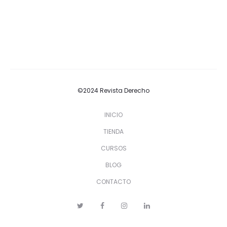
©2024 Revista Derecho
INICIO
TIENDA
CURSOS
BLOG
CONTACTO
T
F
I
L
w
a
n
i
i
c
s
n