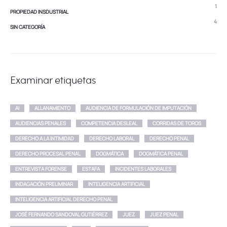
1
PROPIEDAD INSDUSTRIAL
4
SIN CATEGORÍA
Examinar etiquetas
AI
ALLANAMIENTO
AUDIENCIA DE FORMULACIÓN DE IMPUTACIÓN
AUDIENCIAS PENALES
COMPETENCIA DESLEAL
CORRIDAS DE TOROS
DERECHO A LA INTIMIDAD
DERECHO LABORAL
DERECHO PENAL
DERECHO PROCESAL PENAL
DOGMÁTICA
DOGMÁTICA PENAL
ENTREVISTA FORENSE
ESTAFA
INCIDENTES LABORALES
INDAGACIÓN PRELIMINAR
INTELIGENCIA ARTIFICIAL
INTELIGENCIA ARTIFICIAL DERECHO PENAL
JOSÉ FERNANDO SANDOVAL GUTIÉRREZ
JUEZ
JUEZ PENAL