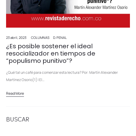
23 abril, 2023
COLUMNAS
D. PENAL
¿Es posible sostener el ideal
resocializador en tiempos de
“populismo punitivo”?
¿Qué tal un café para comenzar esta lectura? Por: Martín Alexander
Martínez Osorio[1] I El…
Read More
BUSCAR