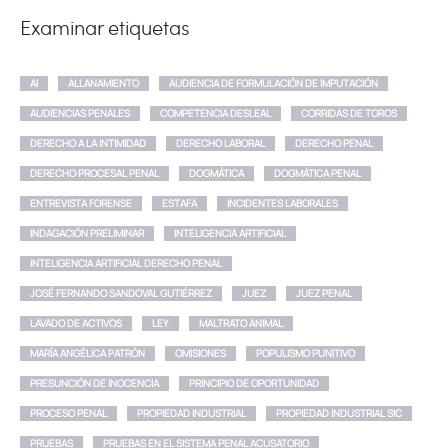
Examinar etiquetas
AI
ALLANAMIENTO
AUDIENCIA DE FORMULACIÓN DE IMPUTACIÓN
AUDIENCIAS PENALES
COMPETENCIA DESLEAL
CORRIDAS DE TOROS
DERECHO A LA INTIMIDAD
DERECHO LABORAL
DERECHO PENAL
DERECHO PROCESAL PENAL
DOGMÁTICA
DOGMÁTICA PENAL
ENTREVISTA FORENSE
ESTAFA
INCIDENTES LABORALES
INDAGACIÓN PRELIMINAR
INTELIGENCIA ARTIFICIAL
INTELIGENCIA ARTIFICIAL DERECHO PENAL
JOSÉ FERNANDO SANDOVAL GUTIÉRREZ
JUEZ
JUEZ PENAL
LAVADO DE ACTIVOS
LEY
MALTRATO ANIMAL
MARÍA ANGÉLICA PATRÓN
OMISIONES
POPULISMO PUNITIVO
PRESUNCIÓN DE INOCENCIA
PRINCIPIO DE OPORTUNIDAD
PROCESO PENAL
PROPIEDAD INDUSTRIAL
PROPIEDAD INDUSTRIAL SIC
PRUEBAS
PRUEBAS EN EL SISTEMA PENAL ACUSATORIO