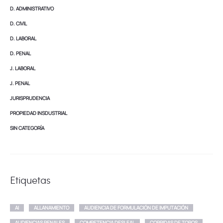
D. ADMINISTRATIVO
D. CIVIL
D. LABORAL
D. PENAL
J. LABORAL
J. PENAL
JURISPRUDENCIA
PROPIEDAD INSDUSTRIAL
SIN CATEGORÍA
Etiquetas
AI
ALLANAMIENTO
AUDIENCIA DE FORMULACIÓN DE IMPUTACIÓN
AUDIENCIAS PENALES
COMPETENCIA DESLEAL
CORRIDAS DE TOROS