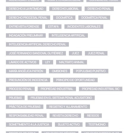
DERECHO A LA INTIMIDAD
DERECHO LABORAL
DERECHO PENAL
DERECHO PROCESAL PENAL
DOGMÁTICA
DOGMÁTICA PENAL
ENTREVISTA FORENSE
ESTAFA
INCIDENTES LABORALES
INDAGACIÓN PRELIMINAR
INTELIGENCIA ARTIFICIAL
INTELIGENCIA ARTIFICIAL DERECHO PENAL
JOSÉ FERNANDO SANDOVAL GUTIÉRREZ
JUEZ
JUEZ PENAL
LAVADO DE ACTIVOS
LEY
MALTRATO ANIMAL
MARÍA ANGÉLICA PATRÓN
OMISIONES
POPULISMO PUNITIVO
PRESUNCIÓN DE INOCENCIA
PRINCIPIO DE OPORTUNIDAD
PROCESO PENAL
PROPIEDAD INDUSTRIAL
PROPIEDAD INDUSTRIAL SIC
PRUEBAS
PRUEBAS EN EL SISTEMA PENAL ACUSATORIO
PRÁCTICA DE PRUEBAS
REGISTRO Y ALLANAMIENTO
RESPONSABILIDAD PENAL
REVISTA DERECHO
RIESGOS
SOMETIMIENTO A LA JUSTICIA
SUJETO ACTIVO
TESTIMONIO