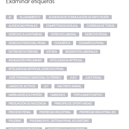
Examinar etiquetas
AI
ALLANAMIENTO
AUDIENCIA DE FORMULACIÓN DE IMPUTACIÓN
AUDIENCIAS PENALES
COMPETENCIA DESLEAL
CORRIDAS DE TOROS
DERECHO A LA INTIMIDAD
DERECHO LABORAL
DERECHO PENAL
DERECHO PROCESAL PENAL
DOGMÁTICA
DOGMÁTICA PENAL
ENTREVISTA FORENSE
ESTAFA
INCIDENTES LABORALES
INDAGACIÓN PRELIMINAR
INTELIGENCIA ARTIFICIAL
INTELIGENCIA ARTIFICIAL DERECHO PENAL
JOSÉ FERNANDO SANDOVAL GUTIÉRREZ
JUEZ
JUEZ PENAL
LAVADO DE ACTIVOS
LEY
MALTRATO ANIMAL
MARÍA ANGÉLICA PATRÓN
OMISIONES
POPULISMO PUNITIVO
PRESUNCIÓN DE INOCENCIA
PRINCIPIO DE OPORTUNIDAD
PROCESO PENAL
PROPIEDAD INDUSTRIAL
PROPIEDAD INDUSTRIAL SIC
PRUEBAS
PRUEBAS EN EL SISTEMA PENAL ACUSATORIO