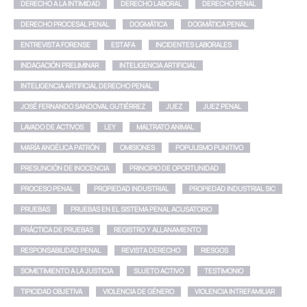
DERECHO A LA INTIMIDAD
DERECHO LABORAL
DERECHO PENAL
DERECHO PROCESAL PENAL
DOGMÁTICA
DOGMÁTICA PENAL
ENTREVISTA FORENSE
ESTAFA
INCIDENTES LABORALES
INDAGACIÓN PRELIMINAR
INTELIGENCIA ARTIFICIAL
INTELIGENCIA ARTIFICIAL DERECHO PENAL
JOSÉ FERNANDO SANDOVAL GUTIÉRREZ
JUEZ
JUEZ PENAL
LAVADO DE ACTIVOS
LEY
MALTRATO ANIMAL
MARÍA ANGÉLICA PATRÓN
OMISIONES
POPULISMO PUNITIVO
PRESUNCIÓN DE INOCENCIA
PRINCIPIO DE OPORTUNIDAD
PROCESO PENAL
PROPIEDAD INDUSTRIAL
PROPIEDAD INDUSTRIAL SIC
PRUEBAS
PRUEBAS EN EL SISTEMA PENAL ACUSATORIO
PRÁCTICA DE PRUEBAS
REGISTRO Y ALLANAMIENTO
RESPONSABILIDAD PENAL
REVISTA DERECHO
RIESGOS
SOMETIMIENTO A LA JUSTICIA
SUJETO ACTIVO
TESTIMONIO
TIPICIDAD OBJETIVA
VIOLENCIA DE GÉNERO
VIOLENCIA INTREFAMILIAR