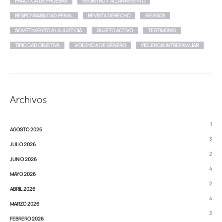
PRÁCTICA DE PRUEBAS
REGISTRO Y ALLANAMIENTO
RESPONSABILIDAD PENAL
REVISTA DERECHO
RIESGOS
SOMETIMIENTO A LA JUSTICIA
SUJETO ACTIVO
TESTIMONIO
TIPICIDAD OBJETIVA
VIOLENCIA DE GÉNERO
VIOLENCIA INTREFAMILIAR
Archivos
1
AGOSTO 2026
3
JULIO 2026
2
JUNIO 2026
4
MAYO 2026
2
ABRIL 2026
4
MARZO 2026
3
FEBRERO 2026