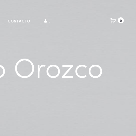
CONTACTO
.
0
o Orozco