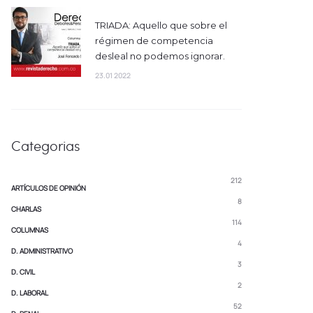
TRIADA: Aquello que sobre el
régimen de competencia
desleal no podemos ignorar.
23.01 2022
Categorias
212
ARTÍCULOS DE OPINIÓN
8
CHARLAS
114
COLUMNAS
4
D. ADMINISTRATIVO
3
D. CIVIL
2
D. LABORAL
52