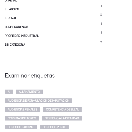
D. PENAL
1
J. LABORAL
3
J. PENAL
1
JURISPRUDENCIA
1
PROPIEDAD INSDUSTRIAL
4
SIN CATEGORÍA
Examinar etiquetas
AI
ALLANAMIENTO
AUDIENCIA DE FORMULACIÓN DE IMPUTACIÓN
AUDIENCIAS PENALES
COMPETENCIA DESLEAL
CORRIDAS DE TOROS
DERECHO A LA INTIMIDAD
DERECHO LABORAL
DERECHO PENAL