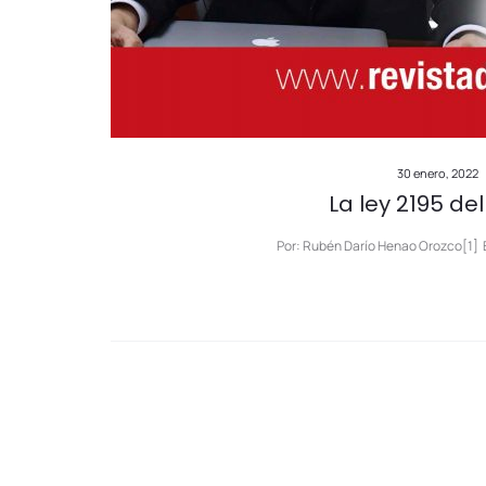
30 enero, 2022
La ley 2195 de
Por: Rubén Darío Henao Orozco[1] E