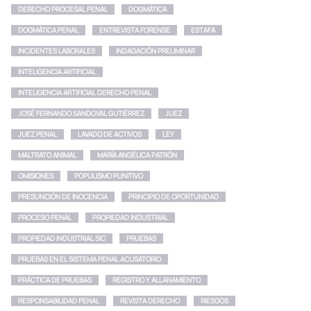
DERECHO PROCESAL PENAL
DOGMÁTICA
DOGMÁTICA PENAL
ENTREVISTA FORENSE
ESTAFA
INCIDENTES LABORALES
INDAGACIÓN PRELIMINAR
INTELIGENCIA ARTIFICIAL
INTELIGENCIA ARTIFICIAL DERECHO PENAL
JOSÉ FERNANDO SANDOVAL GUTIÉRREZ
JUEZ
JUEZ PENAL
LAVADO DE ACTIVOS
LEY
MALTRATO ANIMAL
MARÍA ANGÉLICA PATRÓN
OMISIONES
POPULISMO PUNITIVO
PRESUNCIÓN DE INOCENCIA
PRINCIPIO DE OPORTUNIDAD
PROCESO PENAL
PROPIEDAD INDUSTRIAL
PROPIEDAD INDUSTRIAL SIC
PRUEBAS
PRUEBAS EN EL SISTEMA PENAL ACUSATORIO
PRÁCTICA DE PRUEBAS
REGISTRO Y ALLANAMIENTO
RESPONSABILIDAD PENAL
REVISTA DERECHO
RIESGOS