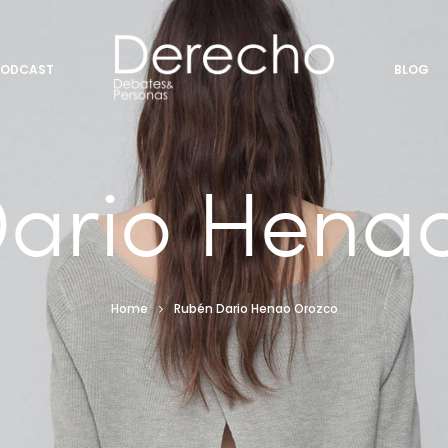
PODCAST
BLOG
ario Hena
Home
Rubén Dario Henao Orozco