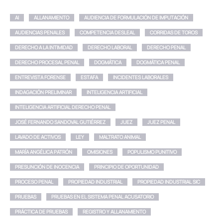
AI
ALLANAMIENTO
AUDIENCIA DE FORMULACIÓN DE IMPUTACIÓN
AUDIENCIAS PENALES
COMPETENCIA DESLEAL
CORRIDAS DE TOROS
DERECHO A LA INTIMIDAD
DERECHO LABORAL
DERECHO PENAL
DERECHO PROCESAL PENAL
DOGMÁTICA
DOGMÁTICA PENAL
ENTREVISTA FORENSE
ESTAFA
INCIDENTES LABORALES
INDAGACIÓN PRELIMINAR
INTELIGENCIA ARTIFICIAL
INTELIGENCIA ARTIFICIAL DERECHO PENAL
JOSÉ FERNANDO SANDOVAL GUTIÉRREZ
JUEZ
JUEZ PENAL
LAVADO DE ACTIVOS
LEY
MALTRATO ANIMAL
MARÍA ANGÉLICA PATRÓN
OMISIONES
POPULISMO PUNITIVO
PRESUNCIÓN DE INOCENCIA
PRINCIPIO DE OPORTUNIDAD
PROCESO PENAL
PROPIEDAD INDUSTRIAL
PROPIEDAD INDUSTRIAL SIC
PRUEBAS
PRUEBAS EN EL SISTEMA PENAL ACUSATORIO
PRÁCTICA DE PRUEBAS
REGISTRO Y ALLANAMIENTO