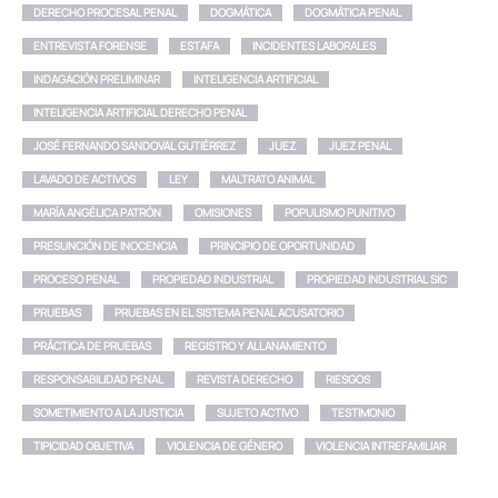
DERECHO PROCESAL PENAL
DOGMÁTICA
DOGMÁTICA PENAL
ENTREVISTA FORENSE
ESTAFA
INCIDENTES LABORALES
INDAGACIÓN PRELIMINAR
INTELIGENCIA ARTIFICIAL
INTELIGENCIA ARTIFICIAL DERECHO PENAL
JOSÉ FERNANDO SANDOVAL GUTIÉRREZ
JUEZ
JUEZ PENAL
LAVADO DE ACTIVOS
LEY
MALTRATO ANIMAL
MARÍA ANGÉLICA PATRÓN
OMISIONES
POPULISMO PUNITIVO
PRESUNCIÓN DE INOCENCIA
PRINCIPIO DE OPORTUNIDAD
PROCESO PENAL
PROPIEDAD INDUSTRIAL
PROPIEDAD INDUSTRIAL SIC
PRUEBAS
PRUEBAS EN EL SISTEMA PENAL ACUSATORIO
PRÁCTICA DE PRUEBAS
REGISTRO Y ALLANAMIENTO
RESPONSABILIDAD PENAL
REVISTA DERECHO
RIESGOS
SOMETIMIENTO A LA JUSTICIA
SUJETO ACTIVO
TESTIMONIO
TIPICIDAD OBJETIVA
VIOLENCIA DE GÉNERO
VIOLENCIA INTREFAMILIAR