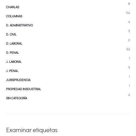
8
CHARLAS
114
COLUMNAS
4
D. ADMINISTRATIVO
3
D. CIVIL
2
D. LABORAL
52
D. PENAL
1
J. LABORAL
3
J. PENAL
1
JURISPRUDENCIA
1
PROPIEDAD INSDUSTRIAL
4
SIN CATEGORÍA
Examinar etiquetas