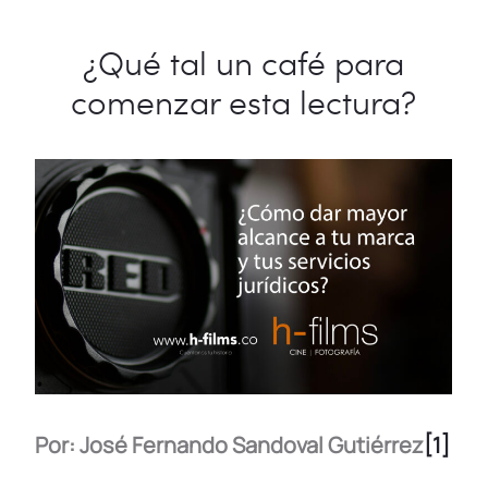
a
wi
n
h
o
o
c
tt
k
at
p
m
¿Qué tal un café para
e
er
e
s
y
p
comenzar esta lectura?
b
dI
A
Li
ar
o
n
p
n
tir
o
p
k
k
Por: José Fernando Sandoval Gutiérrez
[1]