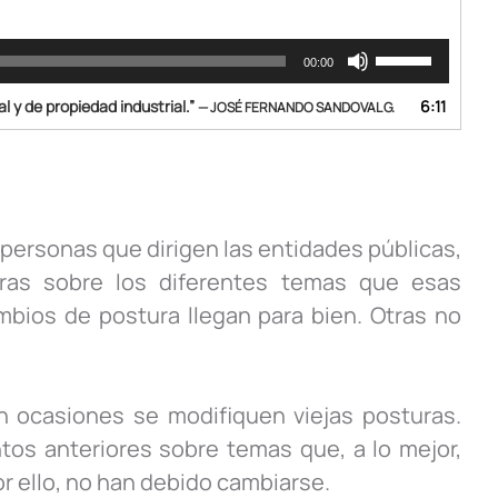
Utiliza
00:00
las
teclas
 y de propiedad industrial.”
6:11
— JOSÉ FERNANDO SANDOVAL G.
de
flecha
arriba/abajo
para
aumentar
o
personas que dirigen las entidades públicas,
disminuir
ras sobre los diferentes temas que esas
el
volumen.
bios de postura llegan para bien. Otras no
n ocasiones se modifiquen viejas posturas.
os anteriores sobre temas que, a lo mejor,
 ello, no han debido cambiarse.