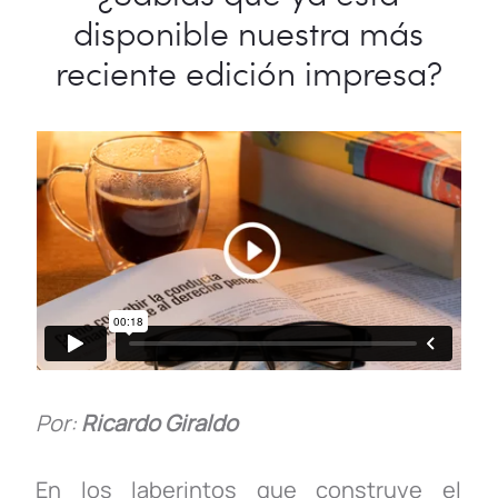
e
er
e
s
y
p
disponible nuestra más
b
dI
A
Li
ar
reciente edición impresa?
o
n
p
n
tir
o
p
k
k
Por:
Ricardo Giraldo
En los laberintos que construye el