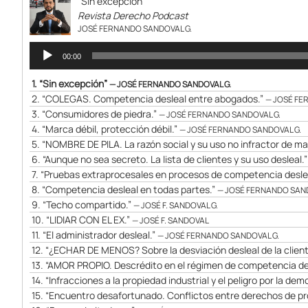
k
“Sin excepción”
Revista Derecho Podcast
JOSÉ FERNANDO SANDOVAL G.
Reproductor
00:00
de
audio
1.
“Sin excepción”
— JOSÉ FERNANDO SANDOVAL G.
2.
“COLEGAS. Competencia desleal entre abogados.”
— JOSÉ FE
3.
“Consumidores de piedra.”
— JOSÉ FERNANDO SANDOVAL G.
4.
“Marca débil, protección débil.”
— JOSÉ FERNANDO SANDOVAL G.
5.
“NOMBRE DE PILA. La razón social y su uso no infractor de m
6.
“Aunque no sea secreto. La lista de clientes y su uso desleal.
7.
“Pruebas extraprocesales en procesos de competencia desleal
8.
“Competencia desleal en todas partes.”
— JOSÉ FERNANDO SAND
9.
“Techo compartido.”
— JOSÉ F. SANDOVAL G.
10.
“LIDIAR CON EL EX.”
— JOSÉ F. SANDOVAL
11.
“El administrador desleal.”
— JOSÉ FERNANDO SANDOVAL G.
12.
“¿ECHAR DE MENOS? Sobre la desviación desleal de la client
13.
“AMOR PROPIO. Descrédito en el régimen de competencia de
14.
“Infracciones a la propiedad industrial y el peligro por la dem
15.
“Encuentro desafortunado. Conflictos entre derechos de pr