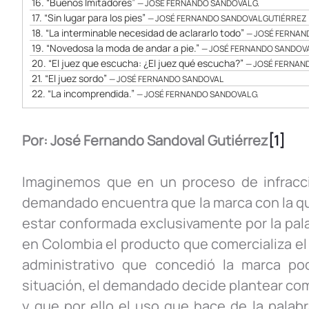
16.
“Buenos Imitadores”
— JOSÉ FERNANDO SANDOVAL G.
17.
“Sin lugar para los pies”
— JOSÉ FERNANDO SANDOVAL GUTIÉRREZ
18.
“La interminable necesidad de aclararlo todo”
— JOSÉ FERNAN
19.
“Novedosa la moda de andar a pie.”
— JOSÉ FERNANDO SANDOVA
20.
“El juez que escucha: ¿El juez qué escucha?”
— JOSÉ FERNAND
21.
“El juez sordo”
— JOSÉ FERNANDO SANDOVAL
22.
“La incomprendida.”
— JOSÉ FERNANDO SANDOVAL G.
Por: José Fernando Sandoval Gutiérrez
[1]
Imaginemos que en un proceso de infracci
demandado encuentra que la marca con la qu
estar conformada exclusivamente por la pa
en Colombia el producto que comercializa el p
administrativo que concedió la marca pod
situación, el demandado decide plantear co
y que por ello el uso que hace de la pala