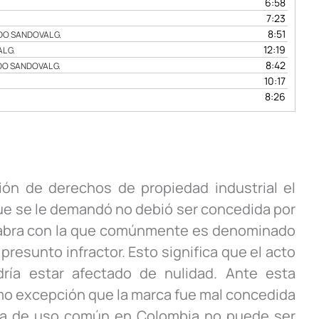
6:58
7:23
8:51
DO SANDOVAL G.
12:19
L G.
8:42
O SANDOVAL G.
10:17
8:26
ón de derechos de propiedad industrial el
e se le demandó no debió ser concedida por
labra con la que comúnmente es denominado
resunto infractor. Esto significa que el acto
ría estar afectado de nulidad. Ante esta
mo excepción que la marca fue mal concedida
bra de uso común en Colombia no puede ser