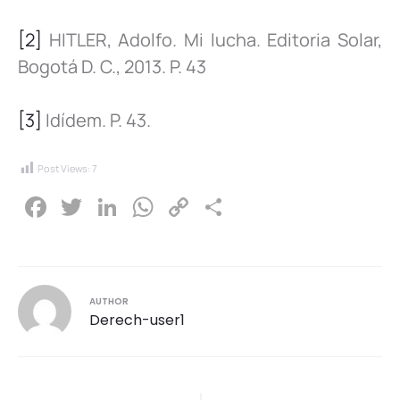
[2]
HITLER, Adolfo. Mi lucha. Editoria Solar,
Bogotá D. C., 2013. P. 43
[3]
Idídem. P. 43.
Post Views:
7
F
T
Li
W
C
C
a
wi
n
h
o
o
c
tt
k
at
p
m
e
er
e
s
y
p
AUTHOR
b
dI
A
Li
ar
Derech-user1
o
n
p
n
tir
o
p
k