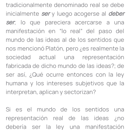
e
er
e
s
y
p
tradicionalmente denominado real se debe
b
dI
A
Li
ar
inicialmente
ser
y luego acogerse al
deber
o
n
p
n
tir
ser
; lo que pareciera acercarse a una
o
p
k
manifestación en “lo real” del paso del
mundo de las ideas al de los sentidos que
k
nos mencionó Platón, pero ¿es realmente la
sociedad actual una representación
fabricada de dicho mundo de las ideas?; de
ser así, ¿Qué ocurre entonces con la ley
humana y los intereses subjetivos que la
interpretan, aplican y sectorizan?
Si es el mundo de los sentidos una
representación real de las ideas ¿no
debería ser la ley una manifestación