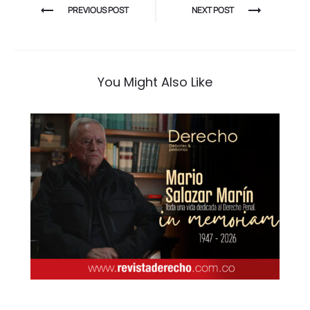
k
Navegación
PREVIOUS POST
NEXT POST
de
entradas
You Might Also Like