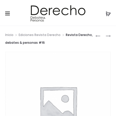
Prod
REVISTA
REVISTA
Inicio
Ediciones Revista Derecho
Revista Derecho,
DERECHO,
DERECHO,
navig
DEBATES
DEBATES
debates & personas #16
&
&
PERSONAS
PERSONAS
#17
#
15