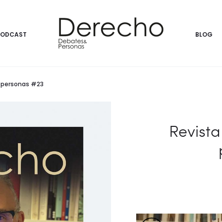
PODCAST
BLOG
& personas #23
Revist