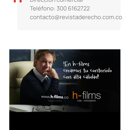
Teléfono: 300 6162722
contacto@revistaderecho.com.co