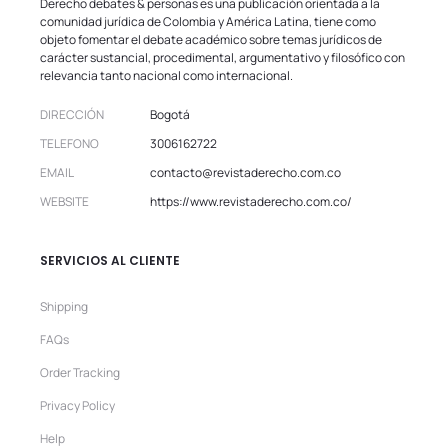
Derecho debates & personas es una publicación orientada a la
comunidad jurídica de Colombia y América Latina, tiene como
objeto fomentar el debate académico sobre temas jurídicos de
carácter sustancial, procedimental, argumentativo y filosófico con
relevancia tanto nacional como internacional.
DIRECCIÓN
Bogotá
TELEFONO
3006162722
EMAIL
contacto@revistaderecho.com.co
WEBSITE
https://www.revistaderecho.com.co/
SERVICIOS AL CLIENTE
Shipping
FAQs
Order Tracking
Privacy Policy
Help