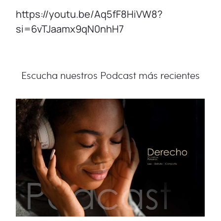
https://youtu.be/Aq5fF8HiVW8?
si=6vTJaamx9qN0nhH7
Escucha nuestros Podcast más recientes