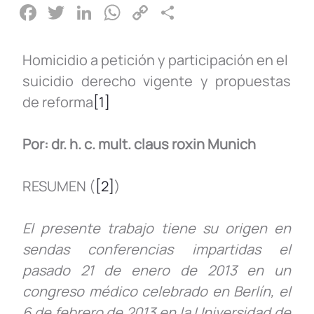
F
T
Li
W
C
C
a
wi
n
h
o
o
c
tt
k
at
p
m
Homicidio a petición y participación en el
e
er
e
s
y
p
suicidio derecho vigente y propuestas
b
dI
A
Li
ar
de reforma
[1]
o
n
p
n
tir
o
p
k
Por: dr. h. c. mult. claus roxin Munich
k
RESUMEN (
[2]
)
El presente trabajo tiene su origen en
sendas conferencias impartidas el
pasado 21 de enero de 2013 en un
congreso médico celebrado en Berlín, el
6 de febrero de 2013 en la Universidad de