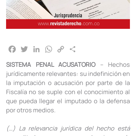
F
T
Li
W
C
C
a
wi
n
h
o
o
SISTEMA PENAL ACUSATORIO
– Hechos
c
tt
k
at
p
m
jurídicamente relevantes: su indefinición en
e
er
e
s
y
p
la imputación o acusación por parte de la
b
dI
A
Li
ar
Fiscalía no se suple con el conocimiento al
o
n
p
n
tir
que pueda llegar el imputado o la defensa
o
p
k
por otros medios.
k
(…) La relevancia jurídica del hecho está