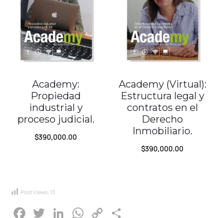
Academy:
Academy (Virtual):
Propiedad
Estructura legal y
industrial y
contratos en el
proceso judicial.
Derecho
Inmobiliario.
$
390,000.00
$
390,000.00
Post Views:
13
F
T
Li
W
C
C