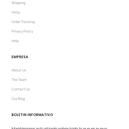
Shipping
FAQs
Order Tracking
Privacy Policy
Help
EMPRESA
About Us
The Team
Contact Us
Our Blog
BOLETIN INFORMATIVO
Manténgase actualizado sobre todo lo que es nuevo