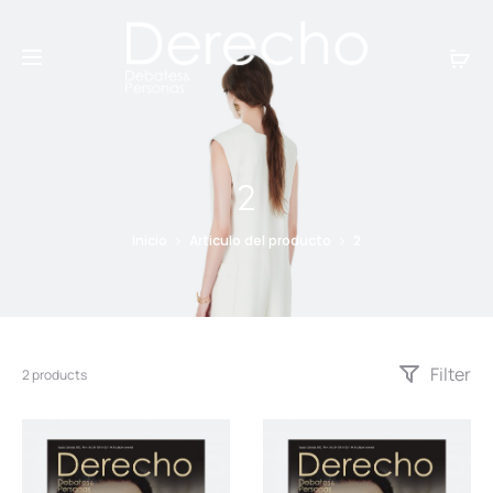
2
Inicio
Articulo del producto
2
Filter
2 products