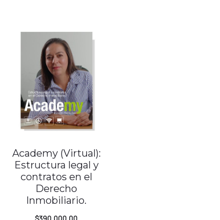
k
Academy (Virtual):
Estructura legal y
contratos en el
Derecho
Inmobiliario.
$
390,000.00