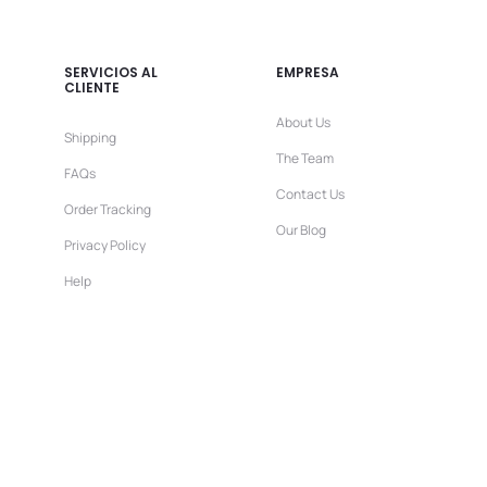
SERVICIOS AL
EMPRESA
CLIENTE
About Us
Shipping
The Team
FAQs
Contact Us
Order Tracking
Our Blog
Privacy Policy
Help