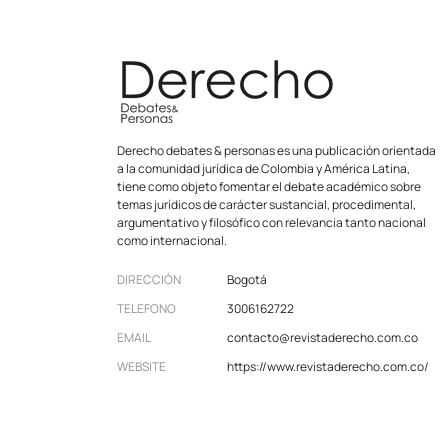
Derecho debates & personas es una publicación orientada
a la comunidad jurídica de Colombia y América Latina,
tiene como objeto fomentar el debate académico sobre
temas jurídicos de carácter sustancial, procedimental,
argumentativo y filosófico con relevancia tanto nacional
como internacional.
DIRECCIÓN
Bogotá
TELEFONO
3006162722
EMAIL
contacto@revistaderecho.com.co
WEBSITE
https://www.revistaderecho.com.co/