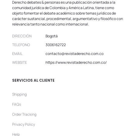
Derecho debates & personas es una publicación orientada a la
comunidad jurídica de Colombia y América Latina, tiene como
objeto fomentar el debate académico sobre temas jurídicos de
carácter sustancial, procedimental, argumentativo y filosófico con
relevancia tanto nacional como internacional.
DIRECCIÓN
Bogotá
TELEFONO
3006162722
EMAIL
contacto@revistaderecho.com.co
WEBSITE
https://www.revistaderecho.com.co/
SERVICIOS AL CLIENTE
Shipping
FAQs
Order Tracking
Privacy Policy
Help